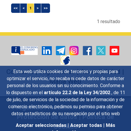
<<
<
1
>
>>
1 resultado
Contacto
|
Sugerencias
|
Accesibilidad
|
Esta web utiliza cookies de terceros y propias para
optimizar el servicio, no recaba ni cede datos de carácter
Mapa Web
personal de los usuarios sin su conocimiento. Conforme a
lo dispuesto en el
artículo 22.2 de la Ley 34/2002
, de 11
de julio, de servicios de la sociedad de la información y de
Preguntas Frecuentes
|
Aviso legal
|
comercio electrónico, pedimos su permiso para obtener
datos estadísticos de su navegación por el sitio web
Protección de datos
|
Política de
Cookies
Aceptar seleccionadas
|
Aceptar todas
|
Más