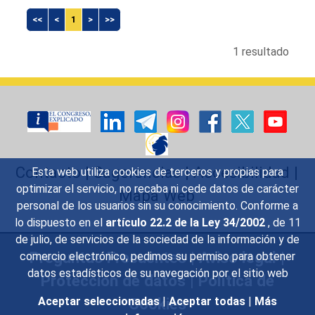
<<
<
1
>
>>
1 resultado
Contacto
|
Sugerencias
|
Accesibilidad
|
Esta web utiliza cookies de terceros y propias para
optimizar el servicio, no recaba ni cede datos de carácter
Mapa Web
personal de los usuarios sin su conocimiento. Conforme a
lo dispuesto en el
artículo 22.2 de la Ley 34/2002
, de 11
de julio, de servicios de la sociedad de la información y de
Preguntas Frecuentes
|
Aviso legal
|
comercio electrónico, pedimos su permiso para obtener
datos estadísticos de su navegación por el sitio web
Protección de datos
|
Política de
Cookies
Aceptar seleccionadas
|
Aceptar todas
|
Más