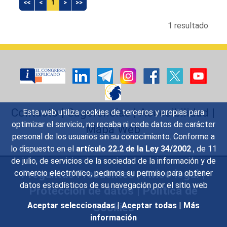
<<
<
1
>
>>
1 resultado
Contacto
|
Sugerencias
|
Accesibilidad
|
Esta web utiliza cookies de terceros y propias para
optimizar el servicio, no recaba ni cede datos de carácter
Mapa Web
personal de los usuarios sin su conocimiento. Conforme a
lo dispuesto en el
artículo 22.2 de la Ley 34/2002
, de 11
de julio, de servicios de la sociedad de la información y de
Preguntas Frecuentes
|
Aviso legal
|
comercio electrónico, pedimos su permiso para obtener
datos estadísticos de su navegación por el sitio web
Protección de datos
|
Política de
Cookies
Aceptar seleccionadas
|
Aceptar todas
|
Más
información