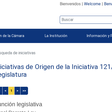
Bienvenidos |
Welcome
|
Benv
n de la Cámara
La Institución
Información y 
queda de iniciativas
niciativas de Origen de la Iniciativa 1
egislatura
<
<
1
>
>>
nción legislativa