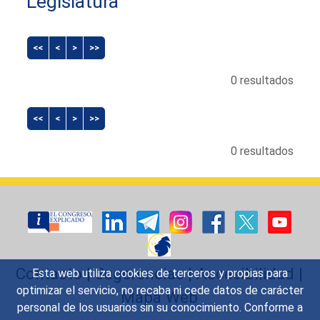
Legislatura
<<
<
>
>>
0 resultados
<<
<
>
>>
0 resultados
Contacto
|
Sugerencias
|
Accesibilidad
|
Esta web utiliza cookies de terceros y propias para
optimizar el servicio, no recaba ni cede datos de carácter
Mapa Web
personal de los usuarios sin su conocimiento. Conforme a