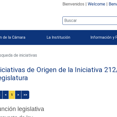
Bienvenidos |
Welcome
|
Benv
n de la Cámara
La Institución
Información y 
queda de iniciativas
niciativas de Origen de la Iniciativa 2
egislatura
<
<
1
>
>>
nción legislativa