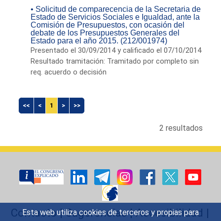
• Solicitud de comparecencia de la Secretaria de
Estado de Servicios Sociales e Igualdad, ante la
Comisión de Presupuestos, con ocasión del
debate de los Presupuestos Generales del
Estado para el año 2015. (212/001974)
Presentado el 30/09/2014 y calificado el 07/10/2014
Resultado tramitación: Tramitado por completo sin
req. acuerdo o decisión
<<
<
1
>
>>
2 resultados
Contacto
|
Sugerencias
|
Accesibilidad
|
Esta web utiliza cookies de terceros y propias para