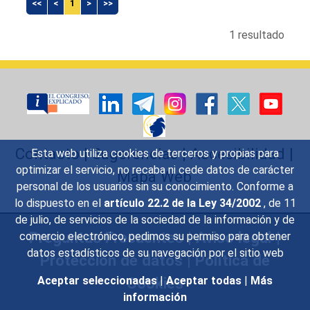
<<
<
1
>
>>
1 resultado
Contacto
|
Sugerencias
|
Accesibilidad
|
Esta web utiliza cookies de terceros y propias para
optimizar el servicio, no recaba ni cede datos de carácter
Mapa Web
personal de los usuarios sin su conocimiento. Conforme a
lo dispuesto en el
artículo 22.2 de la Ley 34/2002
, de 11
de julio, de servicios de la sociedad de la información y de
Preguntas Frecuentes
|
Aviso legal
|
comercio electrónico, pedimos su permiso para obtener
datos estadísticos de su navegación por el sitio web
Protección de datos
|
Política de
Cookies
Aceptar seleccionadas
|
Aceptar todas
|
Más
información