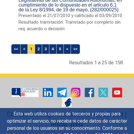
Legislativas de las Comunidades Autónomas, en
cumplimiento de lo dispuesto en el artículo 6.1
de la Ley 8/1994, de 19 de mayo. (282/000025)
Presentado el 21/07/2010 y calificado el 03/09/2010
Resultado tramitación: Tramitado por completo sin
req. acuerdo o decisión
<<
<
1
2
3
4
5
>
>>
Resultados 1 a 25 de 158
Contacto
|
Sugerencias
|
Accesibilidad
|
Esta web utiliza cookies de terceros y propias para
optimizar el servicio, no recaba ni cede datos de carácter
Mapa Web
personal de los usuarios sin su conocimiento. Conforme a