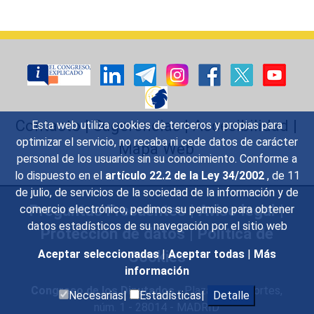
Contacto
|
Sugerencias
|
Accesibilidad
|
Esta web utiliza cookies de terceros y propias para
optimizar el servicio, no recaba ni cede datos de carácter
Mapa Web
personal de los usuarios sin su conocimiento. Conforme a
lo dispuesto en el
artículo 22.2 de la Ley 34/2002
, de 11
de julio, de servicios de la sociedad de la información y de
Preguntas Frecuentes
|
Aviso legal
|
comercio electrónico, pedimos su permiso para obtener
datos estadísticos de su navegación por el sitio web
Protección de datos
|
Política de
Cookies
Aceptar seleccionadas
|
Aceptar todas
|
Más
información
Congreso de los Diputados
- Plaza de las Cortes,
Necesarias|
Estadísticas|
Detalle
núm. 1 - 28014 - MADRID