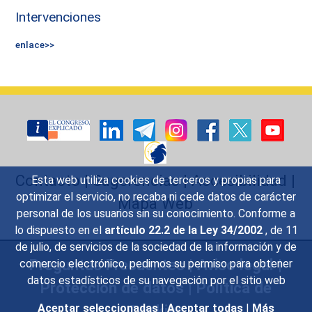
Intervenciones
enlace>>
Contacto
|
Sugerencias
|
Accesibilidad
|
Esta web utiliza cookies de terceros y propias para
optimizar el servicio, no recaba ni cede datos de carácter
Mapa Web
personal de los usuarios sin su conocimiento. Conforme a
lo dispuesto en el
artículo 22.2 de la Ley 34/2002
, de 11
de julio, de servicios de la sociedad de la información y de
Preguntas Frecuentes
|
Aviso legal
|
comercio electrónico, pedimos su permiso para obtener
datos estadísticos de su navegación por el sitio web
Protección de datos
|
Política de
Cookies
Aceptar seleccionadas
|
Aceptar todas
|
Más