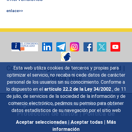
enlace>>
Contacto
|
Sugerencias
|
Accesibilidad
|
Esta web utiliza cookies de terceros y propias para
optimizar el servicio, no recaba ni cede datos de carácter
Mapa Web
personal de los usuarios sin su conocimiento. Conforme a
lo dispuesto en el
artículo 22.2 de la Ley 34/2002
, de 11
de julio, de servicios de la sociedad de la información y de
Preguntas Frecuentes
|
Aviso legal
|
comercio electrónico, pedimos su permiso para obtener
datos estadísticos de su navegación por el sitio web
Protección de datos
|
Política de
Cookies
Aceptar seleccionadas
|
Aceptar todas
|
Más
información