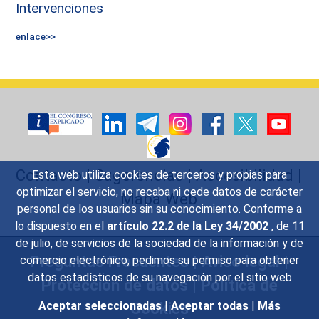
Intervenciones
enlace>>
Contacto
|
Sugerencias
|
Accesibilidad
|
Esta web utiliza cookies de terceros y propias para
optimizar el servicio, no recaba ni cede datos de carácter
Mapa Web
personal de los usuarios sin su conocimiento. Conforme a
lo dispuesto en el
artículo 22.2 de la Ley 34/2002
, de 11
de julio, de servicios de la sociedad de la información y de
Preguntas Frecuentes
|
Aviso legal
|
comercio electrónico, pedimos su permiso para obtener
datos estadísticos de su navegación por el sitio web
Protección de datos
|
Política de
Cookies
Aceptar seleccionadas
|
Aceptar todas
|
Más