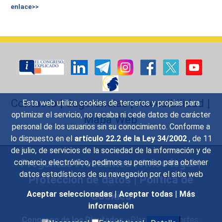
enlace>>
Contacto
|
Sugerencias
|
Accesibilidad
|
Esta web utiliza cookies de terceros y propias para
optimizar el servicio, no recaba ni cede datos de carácter
Mapa Web
personal de los usuarios sin su conocimiento. Conforme a
lo dispuesto en el
artículo 22.2 de la Ley 34/2002
, de 11
de julio, de servicios de la sociedad de la información y de
Preguntas Frecuentes
|
Aviso legal
|
comercio electrónico, pedimos su permiso para obtener
datos estadísticos de su navegación por el sitio web
Protección de datos
|
Política de
Cookies
Aceptar seleccionadas
|
Aceptar todas
|
Más
información
Congreso de los Diputados
- Plaza de las Cortes,