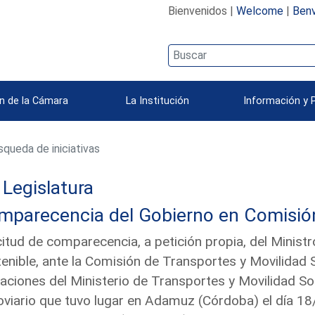
Bienvenidos |
Welcome
|
Benv
n de la Cámara
La Institución
Información y 
queda de iniciativas
Legislatura
parecencia del Gobierno en Comisión 
citud de comparecencia, a petición propia, del Minist
enible, ante la Comisión de Transportes y Movilidad S
aciones del Ministerio de Transportes y Movilidad Sos
oviario que tuvo lugar en Adamuz (Córdoba) el día 18/