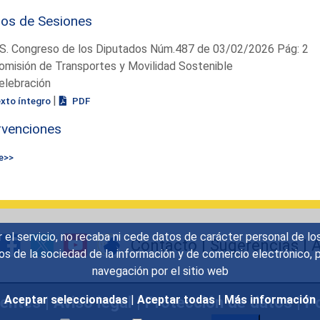
ios de Sesiones
S. Congreso de los Diputados Núm.487 de 03/02/2026 Pág: 2
omisión de Transportes y Movilidad Sostenible
elebración
|
exto íntegro
PDF
rvenciones
e>>
r el servicio, no recaba ni cede datos de carácter personal de lo
Contacto
|
Sugerencias
|
A
icios de la sociedad de la información y de comercio electrónic
navegación por el sitio web
uentes
|
Aviso legal
|
Protección de datos
|
Po
Aceptar seleccionadas
|
Aceptar todas
|
Más información