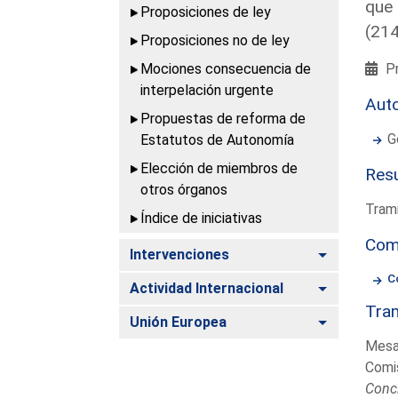
que 
Proposiciones de ley
(21
Proposiciones no de ley
Mociones consecuencia de
Pr
interpelación urgente
Aut
Propuestas de reforma de
G
Estatutos de Autonomía
Elección de miembros de
Resu
otros órganos
Trami
Índice de iniciativas
Com
Alternar
Intervenciones
C
Alternar
Actividad Internacional
Tram
Alternar
Unión Europea
Mesa
Comis
Conc