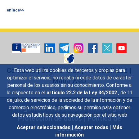
enlace>>
Contacto
|
Sugerencias
|
Accesibilidad
|
Esta web utiliza cookies de terceros y propias para
optimizar el servicio, no recaba ni cede datos de carácter
Mapa Web
personal de los usuarios sin su conocimiento. Conforme a
lo dispuesto en el
artículo 22.2 de la Ley 34/2002
, de 11
de julio, de servicios de la sociedad de la información y de
Preguntas Frecuentes
|
Aviso legal
|
comercio electrónico, pedimos su permiso para obtener
datos estadísticos de su navegación por el sitio web
Protección de datos
|
Política de
Cookies
Aceptar seleccionadas
|
Aceptar todas
|
Más
información