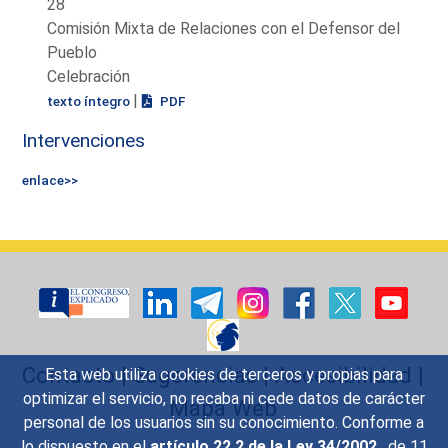
28
Comisión Mixta de Relaciones con el Defensor del
Pueblo
Celebración
|
texto íntegro
PDF
Intervenciones
enlace>>
Contacto
|
Sugerencias
|
Accesibilidad
|
Esta web utiliza cookies de terceros y propias para
optimizar el servicio, no recaba ni cede datos de carácter
Mapa Web
personal de los usuarios sin su conocimiento. Conforme a
lo dispuesto en el
artículo 22.2 de la Ley 34/2002
, de 11