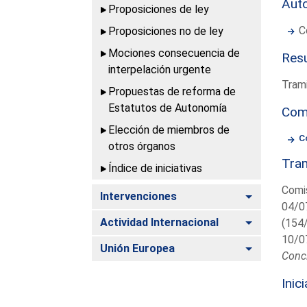
Aut
Proposiciones de ley
C
Proposiciones no de ley
Mociones consecuencia de
Resu
interpelación urgente
Trami
Propuestas de reforma de
Estatutos de Autonomía
Com
Elección de miembros de
C
otros órganos
Tram
Índice de iniciativas
Comis
Alternar
Intervenciones
04/0
Alternar
Actividad Internacional
(154
10/0
Alternar
Unión Europea
Conc
Inic