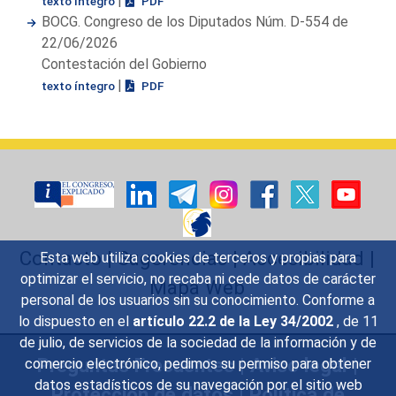
|
texto íntegro
PDF
BOCG. Congreso de los Diputados Núm. D-554 de
22/06/2026
Contestación del Gobierno
|
texto íntegro
PDF
Contacto
|
Sugerencias
|
Accesibilidad
|
Esta web utiliza cookies de terceros y propias para
optimizar el servicio, no recaba ni cede datos de carácter
Mapa Web
personal de los usuarios sin su conocimiento. Conforme a
lo dispuesto en el
artículo 22.2 de la Ley 34/2002
, de 11
de julio, de servicios de la sociedad de la información y de
Preguntas Frecuentes
|
Aviso legal
|
comercio electrónico, pedimos su permiso para obtener
datos estadísticos de su navegación por el sitio web
Protección de datos
|
Política de