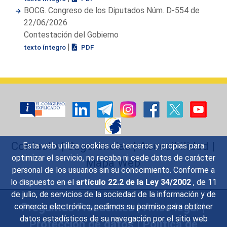
BOCG. Congreso de los Diputados Núm. D-554 de
22/06/2026
Contestación del Gobierno
|
texto íntegro
PDF
Contacto
|
Sugerencias
|
Accesibilidad
|
Esta web utiliza cookies de terceros y propias para
optimizar el servicio, no recaba ni cede datos de carácter
Mapa Web
personal de los usuarios sin su conocimiento. Conforme a
lo dispuesto en el
artículo 22.2 de la Ley 34/2002
, de 11
de julio, de servicios de la sociedad de la información y de
Preguntas Frecuentes
|
Aviso legal
|
comercio electrónico, pedimos su permiso para obtener
datos estadísticos de su navegación por el sitio web
Protección de datos
|
Política de