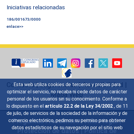
Iniciativas relacionadas
186/001673/0000
enlace>>
Contacto
|
Sugerencias
|
Accesibilidad
|
Esta web utiliza cookies de terceros y propias para
optimizar el servicio, no recaba ni cede datos de carácter
Mapa Web
personal de los usuarios sin su conocimiento. Conforme a
lo dispuesto en el
artículo 22.2 de la Ley 34/2002
, de 11
de julio, de servicios de la sociedad de la información y de
Preguntas Frecuentes
|
Aviso legal
|
comercio electrónico, pedimos su permiso para obtener
datos estadísticos de su navegación por el sitio web
Protección de datos
|
Política de