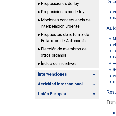
Doc
Proposiciones de ley
Proposiciones no de ley
P
C
Mociones consecuencia de
interpelación urgente
Aut
Propuestas de reforma de
M
Estatutos de Autonomía
P
Elección de miembros de
T
otros órganos
G
Índice de iniciativas
A
G
Alternar
Intervenciones
P
O
Alternar
Actividad Internacional
Resu
Alternar
Unión Europea
Trami
Tram