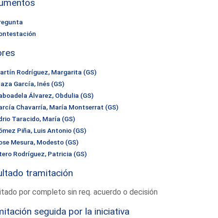
umentos
regunta
ontestación
ores
artín Rodríguez, Margarita (GS)
laza García, Inés (GS)
aboadela Álvarez, Obdulia (GS)
arcía Chavarría, María Montserrat (GS)
drio Taracido, María (GS)
ómez Piña, Luis Antonio (GS)
ose Mesura, Modesto (GS)
tero Rodríguez, Patricia (GS)
ltado tramitación
tado por completo sin req. acuerdo o decisión
itación seguida por la iniciativa