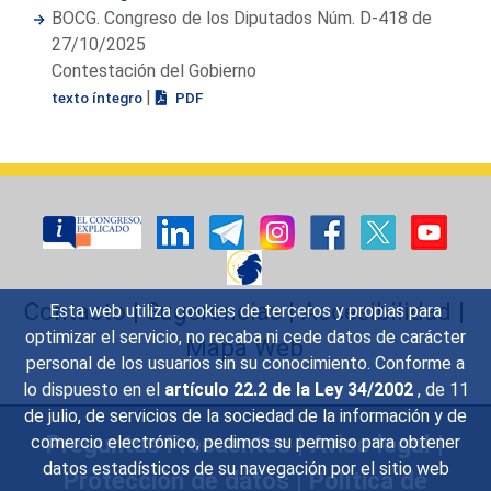
BOCG. Congreso de los Diputados Núm. D-418 de
27/10/2025
Contestación del Gobierno
|
texto íntegro
PDF
Contacto
|
Sugerencias
|
Accesibilidad
|
Esta web utiliza cookies de terceros y propias para
optimizar el servicio, no recaba ni cede datos de carácter
Mapa Web
personal de los usuarios sin su conocimiento. Conforme a
lo dispuesto en el
artículo 22.2 de la Ley 34/2002
, de 11
de julio, de servicios de la sociedad de la información y de
Preguntas Frecuentes
|
Aviso legal
|
comercio electrónico, pedimos su permiso para obtener
datos estadísticos de su navegación por el sitio web
Protección de datos
|
Política de