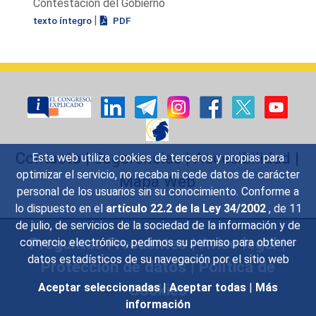
Contestación del Gobierno
|
texto íntegro
PDF
Contacto
|
Sugerencias
|
Accesibilidad
|
Esta web utiliza cookies de terceros y propias para
optimizar el servicio, no recaba ni cede datos de carácter
Mapa Web
personal de los usuarios sin su conocimiento. Conforme a
lo dispuesto en el
artículo 22.2 de la Ley 34/2002
, de 11
de julio, de servicios de la sociedad de la información y de
Preguntas Frecuentes
|
Aviso legal
|
comercio electrónico, pedimos su permiso para obtener
datos estadísticos de su navegación por el sitio web
Protección de datos
|
Política de
Cookies
Aceptar seleccionadas
|
Aceptar todas
|
Más
información