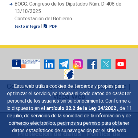
BOCG. Congreso de los Diputados Núm. D-408 de
13/10/2025
Contestación del Gobierno
|
texto íntegro
PDF
Contacto
|
Sugerencias
|
Accesibilidad
|
Esta web utiliza cookies de terceros y propias para
optimizar el servicio, no recaba ni cede datos de carácter
Mapa Web
personal de los usuarios sin su conocimiento. Conforme a
lo dispuesto en el
artículo 22.2 de la Ley 34/2002
, de 11
de julio, de servicios de la sociedad de la información y de
Preguntas Frecuentes
|
Aviso legal
|
comercio electrónico, pedimos su permiso para obtener
datos estadísticos de su navegación por el sitio web
Protección de datos
|
Política de