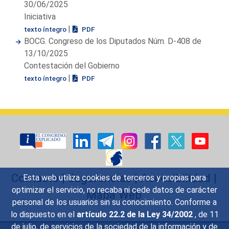
30/06/2025
Iniciativa
|
texto íntegro
PDF
BOCG. Congreso de los Diputados Núm. D-408 de
13/10/2025
Contestación del Gobierno
|
texto íntegro
PDF
Contacto
|
Sugerencias
|
Accesibilidad
|
Esta web utiliza cookies de terceros y propias para
optimizar el servicio, no recaba ni cede datos de carácter
Mapa Web
personal de los usuarios sin su conocimiento. Conforme a
lo dispuesto en el
artículo 22.2 de la Ley 34/2002
, de 11
de julio, de servicios de la sociedad de la información y de