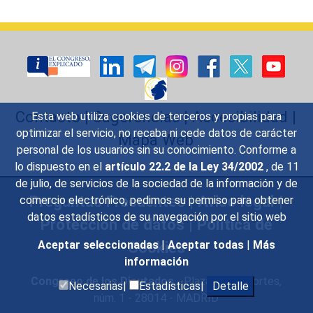
Contacto
|
Sugerencias
|
Accesibilidad
|
Esta web utiliza cookies de terceros y propias para
optimizar el servicio, no recaba ni cede datos de carácter
Mapa Web
personal de los usuarios sin su conocimiento. Conforme a
lo dispuesto en el
artículo 22.2 de la Ley 34/2002
, de 11
de julio, de servicios de la sociedad de la información y de
Preguntas Frecuentes
|
Aviso legal
|
comercio electrónico, pedimos su permiso para obtener
datos estadísticos de su navegación por el sitio web
Protección de datos
|
Política de
Cookies
Aceptar seleccionadas
|
Aceptar todas
|
Más
información
Congreso de los Diputados
- Plaza de las Cortes,
Necesarias|
Estadísticas|
Detalle
núm. 1 - 28014 - MADRID