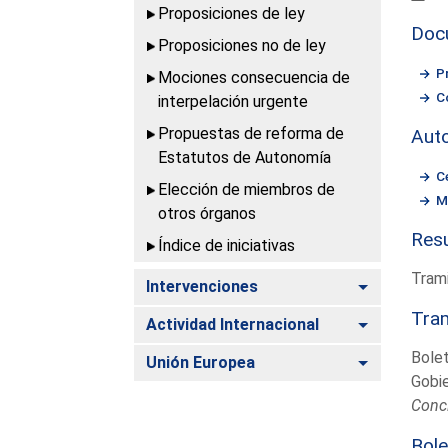
Proposiciones de ley
Doc
Proposiciones no de ley
P
Mociones consecuencia de
C
interpelación urgente
Propuestas de reforma de
Aut
Estatutos de Autonomía
C
Elección de miembros de
M
otros órganos
Resu
Índice de iniciativas
Trami
Alternar
Intervenciones
Tram
Alternar
Actividad Internacional
Bolet
Alternar
Unión Europea
Gobi
Conc
Bole