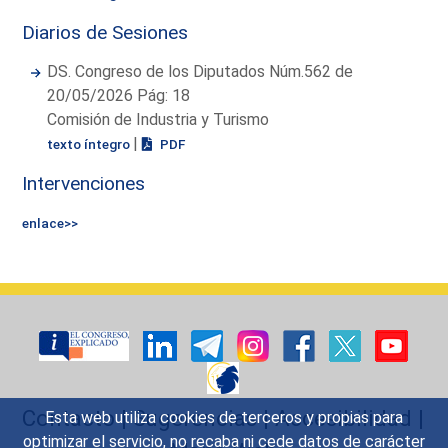
Diarios de Sesiones
DS. Congreso de los Diputados Núm.562 de
20/05/2026 Pág: 18
Comisión de Industria y Turismo
|
texto íntegro
PDF
Intervenciones
enlace>>
Contacto
|
Sugerencias
|
Accesibilidad
|
Esta web utiliza cookies de terceros y propias para
optimizar el servicio, no recaba ni cede datos de carácter