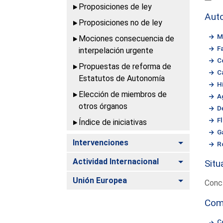
Proposiciones de ley
Aut
Proposiciones no de ley
M
Mociones consecuencia de
F
interpelación urgente
C
Propuestas de reforma de
C
Estatutos de Autonomía
H
Elección de miembros de
A
otros órganos
D
Fl
Índice de iniciativas
G
Alternar
Intervenciones
R
Alternar
Actividad Internacional
Situ
Alternar
Unión Europea
Conc
Com
C