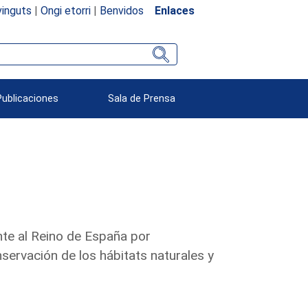
inguts
|
Ongi etorri
|
Benvidos
Enlaces
Publicaciones
Sala de Prensa
te al Reino de España por
nservación de los hábitats naturales y