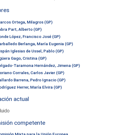
ores
arcos Ortega, Milagros (GP)
abra Part, Alberto (GP)
onde López, Francisco José (GP)
arballedo Berlanga, María Eugenia (GP)
ispán Iglesias de Ussel, Pablo (GP)
güera Gago, Cristina (GP)
elgado-Taramona Hernández, Jimena (GP)
oriano Corrales, Carlos Javier (GP)
allardo Barrena, Pedro Ignacio (GP)
odríguez Herrer, María Elvira (GP)
ación actual
luido
isión competente
omisión Mixta para la Unión Europea