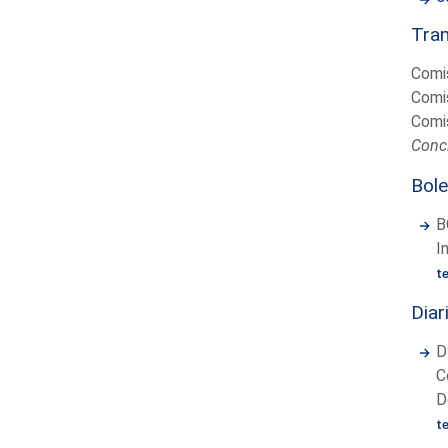
Tram
Comis
Comis
Comis
Conc
Bole
B
I
t
Diar
D
C
D
t