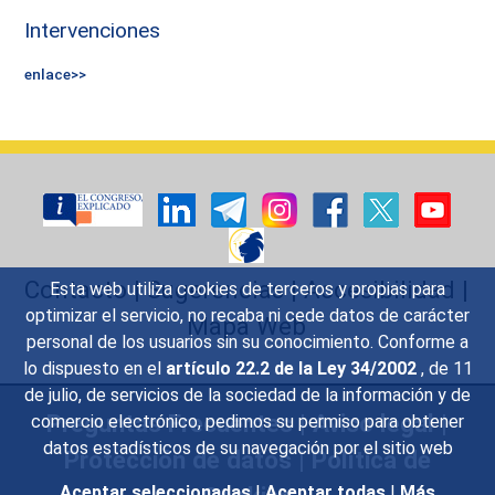
Intervenciones
enlace>>
Contacto
|
Sugerencias
|
Accesibilidad
|
Esta web utiliza cookies de terceros y propias para
optimizar el servicio, no recaba ni cede datos de carácter
Mapa Web
personal de los usuarios sin su conocimiento. Conforme a
lo dispuesto en el
artículo 22.2 de la Ley 34/2002
, de 11
de julio, de servicios de la sociedad de la información y de
Preguntas Frecuentes
|
Aviso legal
|
comercio electrónico, pedimos su permiso para obtener
datos estadísticos de su navegación por el sitio web
Protección de datos
|
Política de
Aceptar seleccionadas
|
Aceptar todas
|
Más