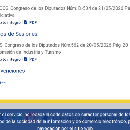
OCG. Congreso de los Diputados Núm. D-534 de 21/05/2026 Pág
niciativa
|
exto íntegro
PDF
ios de Sesiones
S. Congreso de los Diputados Núm.562 de 20/05/2026 Pág: 20
omisión de Industria y Turismo
|
exto íntegro
PDF
rvenciones
e>>
r el servicio, no recaba ni cede datos de carácter personal de lo
Contacto
|
Sugerencias
|
A
icios de la sociedad de la información y de comercio electrónic
navegación por el sitio web