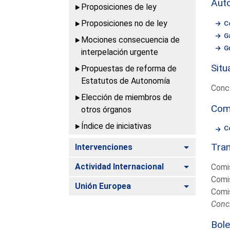
Aut
Proposiciones de ley
Proposiciones no de ley
C
G
Mociones consecuencia de
G
interpelación urgente
Situ
Propuestas de reforma de
Estatutos de Autonomía
Conc
Elección de miembros de
Com
otros órganos
Índice de iniciativas
C
Tram
Alternar
Intervenciones
Alternar
Actividad Internacional
Comis
Comis
Alternar
Unión Europea
Comis
Conc
Bole