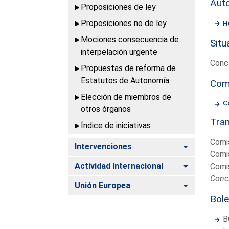
Aut
Proposiciones de ley
Proposiciones no de ley
H
Mociones consecuencia de
Situ
interpelación urgente
Conc
Propuestas de reforma de
Estatutos de Autonomía
Com
Elección de miembros de
C
otros órganos
Tram
Índice de iniciativas
Comis
Alternar
Intervenciones
Comis
Alternar
Actividad Internacional
Comis
Conc
Alternar
Unión Europea
Bole
B