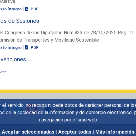
niciativa
|
exto íntegro
PDF
ios de Sesiones
S. Congreso de los Diputados Núm.433 de 28/10/2025 Pág: 11
omisión de Transportes y Movilidad Sostenible
|
exto íntegro
PDF
rvenciones
e>>
r el servicio, no recaba ni cede datos de carácter personal de lo
Contacto
|
Sugerencias
|
A
icios de la sociedad de la información y de comercio electrónic
navegación por el sitio web
uentes
|
Aviso legal
|
Protección de datos
|
Po
Aceptar seleccionadas
|
Aceptar todas
|
Más información