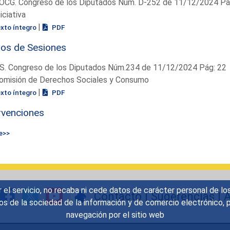
OCG. Congreso de los Diputados Núm. D-252 de 11/12/2024 Pág
niciativa
|
exto íntegro
PDF
ios de Sesiones
S. Congreso de los Diputados Núm.234 de 11/12/2024 Pág: 22
omisión de Derechos Sociales y Consumo
|
exto íntegro
PDF
rvenciones
e>>
r el servicio, no recaba ni cede datos de carácter personal de lo
Contacto
|
Sugerencias
|
A
icios de la sociedad de la información y de comercio electrónic
navegación por el sitio web