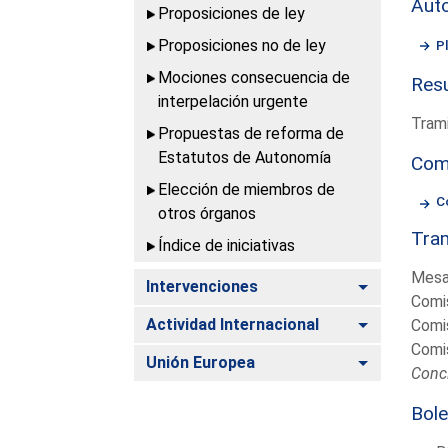
Aut
Proposiciones de ley
Proposiciones no de ley
P
Mociones consecuencia de
Resu
interpelación urgente
Trami
Propuestas de reforma de
Estatutos de Autonomía
Com
Elección de miembros de
C
otros órganos
Tram
Índice de iniciativas
Mesa
Alternar
Intervenciones
Comi
Alternar
Actividad Internacional
Comi
Comi
Alternar
Unión Europea
Conc
Bole