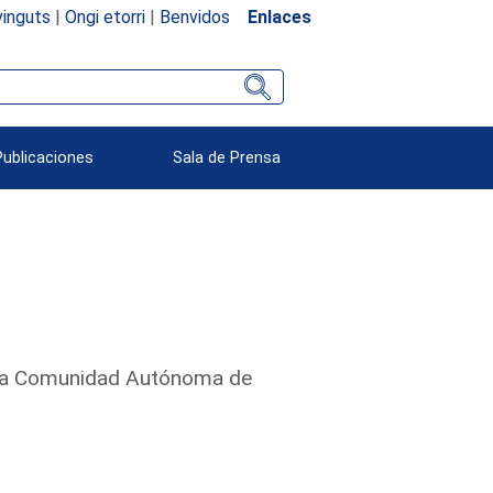
inguts
|
Ongi etorri
|
Benvidos
Enlaces
Publicaciones
Sala de Prensa
n la Comunidad Autónoma de