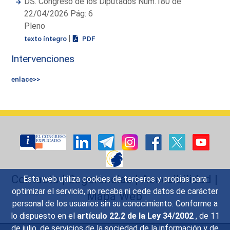
DS. Congreso de los Diputados Núm.180 de
22/04/2026 Pág: 6
Pleno
|
texto íntegro
PDF
Intervenciones
enlace>>
Contacto
|
Sugerencias
|
Accesibilidad
|
Esta web utiliza cookies de terceros y propias para
optimizar el servicio, no recaba ni cede datos de carácter
Mapa Web
personal de los usuarios sin su conocimiento. Conforme a
lo dispuesto en el
artículo 22.2 de la Ley 34/2002
, de 11
de julio, de servicios de la sociedad de la información y de