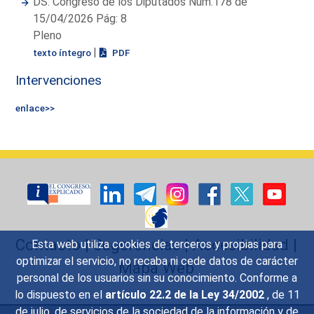
DS. Congreso de los Diputados Núm.178 de
15/04/2026 Pág: 8
Pleno
|
texto íntegro
PDF
Intervenciones
enlace>>
Contacto
|
Sugerencias
|
Accesibilidad
|
Esta web utiliza cookies de terceros y propias para
optimizar el servicio, no recaba ni cede datos de carácter
Mapa Web
personal de los usuarios sin su conocimiento. Conforme a
lo dispuesto en el
artículo 22.2 de la Ley 34/2002
, de 11
de julio, de servicios de la sociedad de la información y de