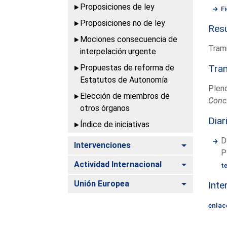
Proposiciones de ley
F
Proposiciones no de ley
Resu
Mociones consecuencia de
Trami
interpelación urgente
Propuestas de reforma de
Tram
Estatutos de Autonomía
Plen
Elección de miembros de
Conc
otros órganos
Diar
Índice de iniciativas
D
Alternar
Intervenciones
P
Alternar
Actividad Internacional
t
Alternar
Unión Europea
Inte
enlac