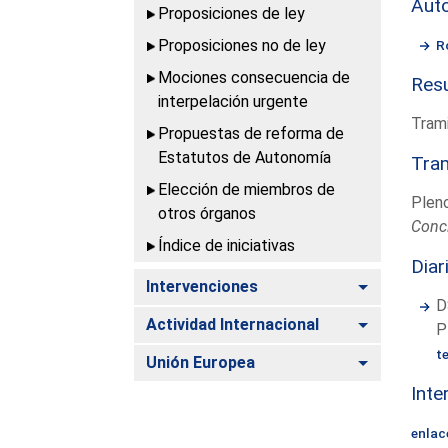
Aut
Proposiciones de ley
Proposiciones no de ley
R
Mociones consecuencia de
Resu
interpelación urgente
Trami
Propuestas de reforma de
Estatutos de Autonomía
Tram
Elección de miembros de
Plen
otros órganos
Conc
Índice de iniciativas
Diar
Alternar
Intervenciones
D
Alternar
Actividad Internacional
P
t
Alternar
Unión Europea
Inte
enlac