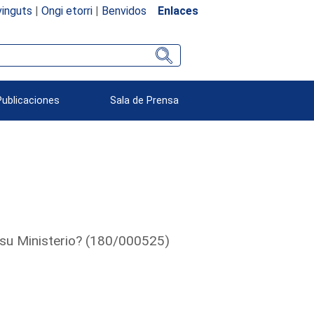
inguts
|
Ongi etorri
|
Benvidos
Enlaces
Publicaciones
Sala de Prensa
 su Ministerio? (180/000525)