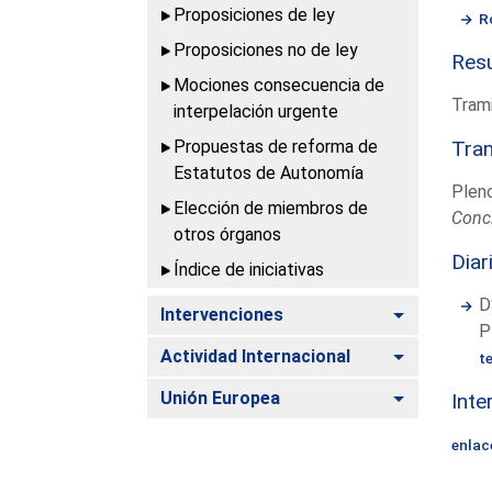
Proposiciones de ley
R
Proposiciones no de ley
Resu
Mociones consecuencia de
Trami
interpelación urgente
Propuestas de reforma de
Tram
Estatutos de Autonomía
Plen
Elección de miembros de
Conc
otros órganos
Diar
Índice de iniciativas
D
Alternar
Intervenciones
P
Alternar
Actividad Internacional
t
Alternar
Unión Europea
Inte
enlac