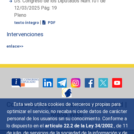
DS. Congreso de los Diputados Núm.101 de
12/03/2025 Pág: 19
Pleno
|
texto íntegro
PDF
Intervenciones
enlace>>
Contacto
|
Sugerencias
|
Accesibilidad
|
Esta web utiliza cookies de terceros y propias para
optimizar el servicio, no recaba ni cede datos de carácter
Mapa Web
personal de los usuarios sin su conocimiento. Conforme a
lo dispuesto en el
artículo 22.2 de la Ley 34/2002
, de 11
de julio, de servicios de la sociedad de la información y de