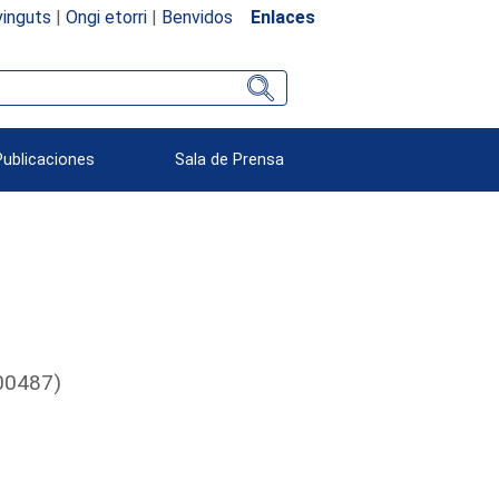
inguts
|
Ongi etorri
|
Benvidos
Enlaces
Publicaciones
Sala de Prensa
000487)