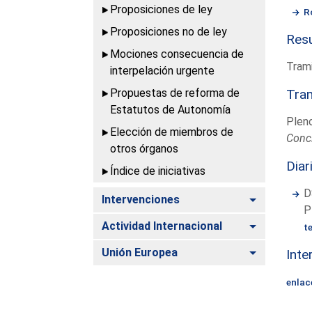
Proposiciones de ley
R
Proposiciones no de ley
Resu
Mociones consecuencia de
Trami
interpelación urgente
Propuestas de reforma de
Tram
Estatutos de Autonomía
Plen
Elección de miembros de
Conc
otros órganos
Diar
Índice de iniciativas
D
Alternar
Intervenciones
P
Alternar
Actividad Internacional
t
Alternar
Unión Europea
Inte
enlac