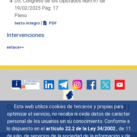
DS. Congreso de los Diputados Núm.97 de
19/02/2025 Pág: 17
Pleno
|
texto íntegro
PDF
Intervenciones
enlace>>
Contacto
|
Sugerencias
|
Accesibilidad
|
Esta web utiliza cookies de terceros y propias para
optimizar el servicio, no recaba ni cede datos de carácter
Mapa Web
personal de los usuarios sin su conocimiento. Conforme a
lo dispuesto en el
artículo 22.2 de la Ley 34/2002
, de 11
de julio, de servicios de la sociedad de la información y de