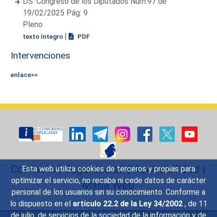
DS. Congreso de los Diputados Núm.97 de
19/02/2025 Pág: 9
Pleno
|
texto íntegro
PDF
Intervenciones
enlace>>
Contacto
|
Sugerencias
|
Accesibilidad
|
Esta web utiliza cookies de terceros y propias para
optimizar el servicio, no recaba ni cede datos de carácter
Mapa Web
personal de los usuarios sin su conocimiento. Conforme a
lo dispuesto en el
artículo 22.2 de la Ley 34/2002
, de 11
de julio, de servicios de la sociedad de la información y de