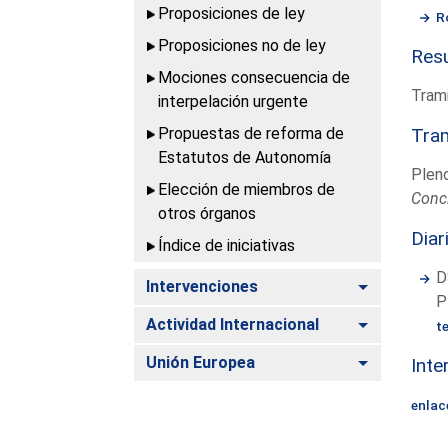
Proposiciones de ley
R
Proposiciones no de ley
Resu
Mociones consecuencia de
Trami
interpelación urgente
Propuestas de reforma de
Tram
Estatutos de Autonomía
Plen
Elección de miembros de
Conc
otros órganos
Diar
Índice de iniciativas
D
Alternar
Intervenciones
P
Alternar
Actividad Internacional
t
Alternar
Unión Europea
Inte
enlac