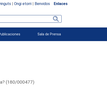
inguts
|
Ongi etorri
|
Benvidos
Enlaces
Publicaciones
Sala de Prensa
ña? (180/000477)