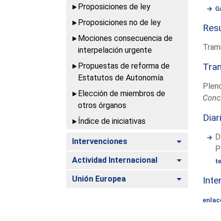
Proposiciones de ley
G
Proposiciones no de ley
Resu
Mociones consecuencia de
Trami
interpelación urgente
Propuestas de reforma de
Tram
Estatutos de Autonomía
Plen
Elección de miembros de
Conc
otros órganos
Diar
Índice de iniciativas
D
Alternar
Intervenciones
P
Alternar
Actividad Internacional
t
Alternar
Unión Europea
Inte
enlac