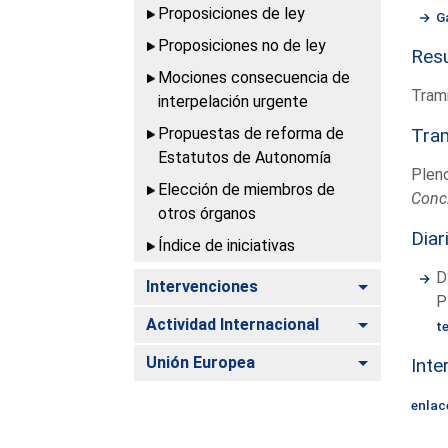
Proposiciones de ley
G
Proposiciones no de ley
Resu
Mociones consecuencia de
Trami
interpelación urgente
Propuestas de reforma de
Tram
Estatutos de Autonomía
Plen
Elección de miembros de
Conc
otros órganos
Diar
Índice de iniciativas
D
Alternar
Intervenciones
P
Alternar
Actividad Internacional
t
Alternar
Unión Europea
Inte
enlac