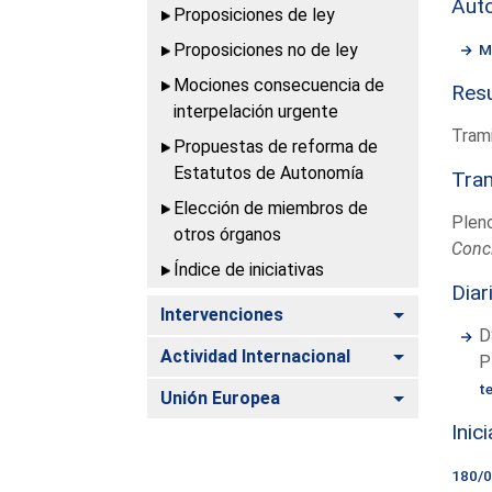
Aut
Proposiciones de ley
Proposiciones no de ley
M
Mociones consecuencia de
Resu
interpelación urgente
Trami
Propuestas de reforma de
Estatutos de Autonomía
Tram
Elección de miembros de
Plen
otros órganos
Conc
Índice de iniciativas
Diar
Alternar
Intervenciones
D
Alternar
Actividad Internacional
P
t
Alternar
Unión Europea
Inic
180/