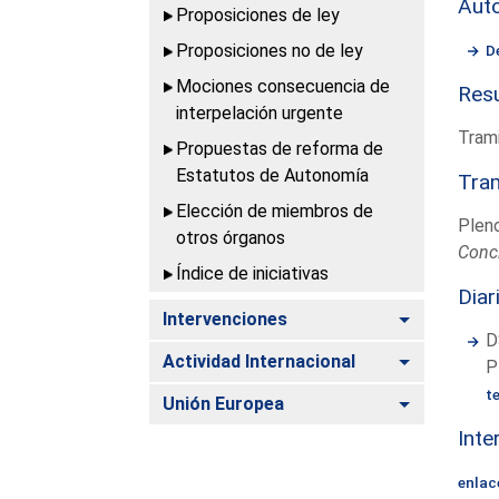
Aut
Proposiciones de ley
Proposiciones no de ley
D
Mociones consecuencia de
Resu
interpelación urgente
Trami
Propuestas de reforma de
Estatutos de Autonomía
Tram
Elección de miembros de
Plen
otros órganos
Conc
Índice de iniciativas
Diar
Alternar
Intervenciones
D
Alternar
Actividad Internacional
P
t
Alternar
Unión Europea
Inte
enlac