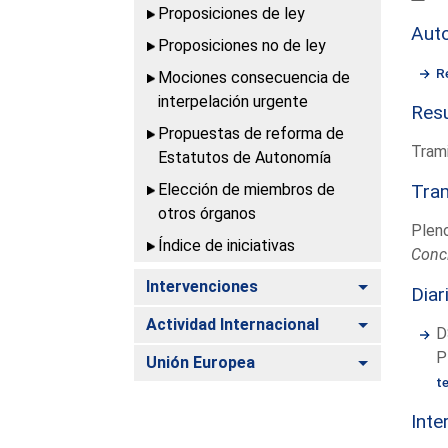
Proposiciones de ley
Aut
Proposiciones no de ley
R
Mociones consecuencia de
interpelación urgente
Resu
Propuestas de reforma de
Trami
Estatutos de Autonomía
Elección de miembros de
Tram
otros órganos
Plen
Índice de iniciativas
Conc
Alternar
Intervenciones
Diar
Alternar
Actividad Internacional
D
P
Alternar
Unión Europea
t
Inte