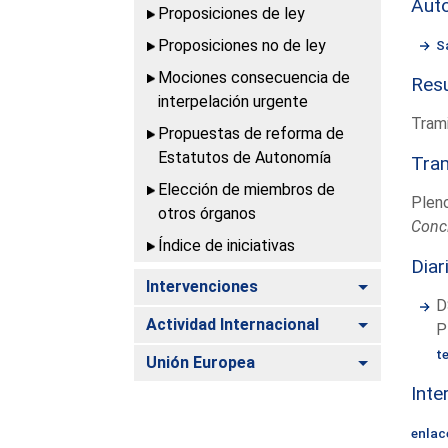
Aut
Proposiciones de ley
Proposiciones no de ley
S
Mociones consecuencia de
Resu
interpelación urgente
Trami
Propuestas de reforma de
Estatutos de Autonomía
Tram
Elección de miembros de
Plen
otros órganos
Conc
Índice de iniciativas
Diar
Alternar
Intervenciones
D
Alternar
Actividad Internacional
P
t
Alternar
Unión Europea
Inte
enlac