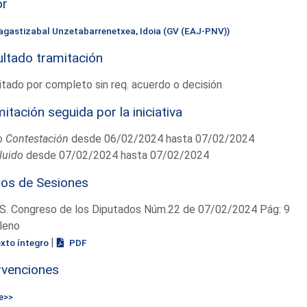
or
agastizabal Unzetabarrenetxea, Idoia (GV (EAJ-PNV))
ltado tramitación
tado por completo sin req. acuerdo o decisión
itación seguida por la iniciativa
o
Contestación
desde 06/02/2024 hasta 07/02/2024
luido
desde 07/02/2024 hasta 07/02/2024
ios de Sesiones
S. Congreso de los Diputados Núm.22 de 07/02/2024 Pág: 9
leno
|
exto íntegro
PDF
rvenciones
e>>